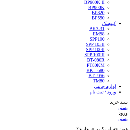
BP900K II
BP900K
BP820
BP550
کیوسک
BK3-31
EM58
SPP100
SPP 103II
SPP 100II
SPP 100III
BT-080R
PT80KM
BK-T680
BTT056
TM80
لوازم جانبی
ورود / ثبت نام
سبد خرید
بستن
ورود
بستن
هنوز حساب کاربری ندارید؟