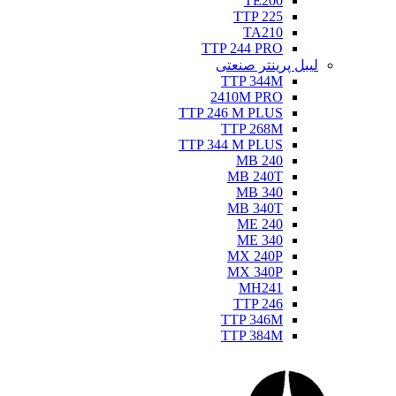
TE200
TTP 225
TA210
TTP 244 PRO
لیبل پرینتر صنعتی
TTP 344M
2410M PRO
TTP 246 M PLUS
TTP 268M
TTP 344 M PLUS
MB 240
MB 240T
MB 340
MB 340T
ME 240
ME 340
MX 240P
MX 340P
MH241
TTP 246
TTP 346M
TTP 384M