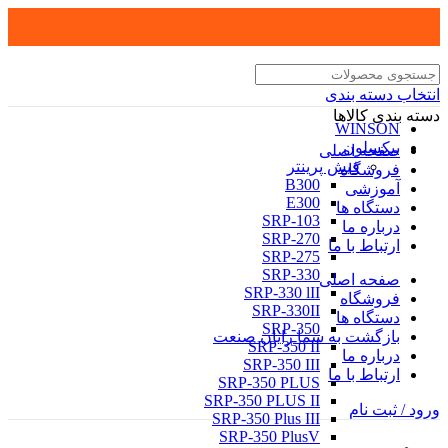
انتخاب دسته بندی
دسته بندی کالاها
WINSON
بیکسلون
صفحه اصلی
فیش پرینتر
فروشگاه
B300
آموزشی
E300
دستگاه ها
SRP-103
درباره ما
SRP-270
ارتباط با ما
SRP-275
SRP-330
صفحه اصلی
SRP-330 lII
فروشگاه
SRP-330II
دستگاه ها
SRP-350
بازگشت به سما رایان صنعت
SRP-350 II
درباره ما
SRP-350 III
ارتباط با ما
SRP-350 PLUS
SRP-350 PLUS II
ورود / ثبت نام
SRP-350 Plus III
SRP-350 PlusV