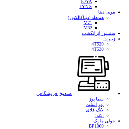
JOYA
LYNX
موبی دیتا
هندهلد (دیتاکالکتور)
M71
M82
سنسور اثرانگشت
زنپرت
4T520
4T530
صندوق فروشگاهی
سما پوز
پوز اسلیم
لانگ فلای
الاندا
جولی مارک
BP1000