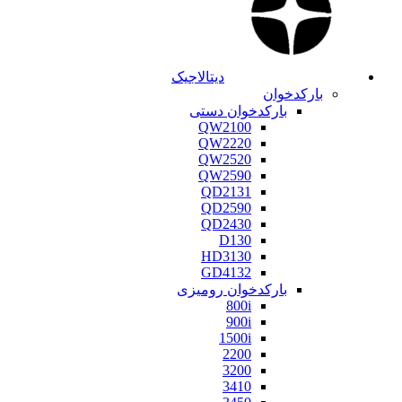
دیتالاجیک
بارکدخوان
بارکدخوان دستی
QW2100
QW2220
QW2520
QW2590
QD2131
QD2590
QD2430
D130
HD3130
GD4132
بارکدخوان رومیزی
800i
900i
1500i
2200
3200
3410