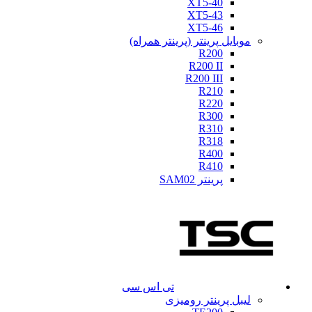
XT5-40
XT5-43
XT5-46
موبایل پرینتر (پرینتر همراه)
R200
R200 II
R200 III
R210
R220
R300
R310
R318
R400
R410
پرینتر SAM02
تی اس سی
لیبل پرینتر رومیزی