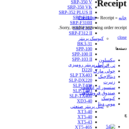
Receipt
SRP-350 V
SRP-350 VK
SRP-352 PLUS II
SRP-F310
خانه
»
Receipt
»
Checkout
SRP-F310II
Sorry, trouble retrieving order receipt.
SRP-F312
SRP-F312 II
close
کیوسک پرینتر
BK3-31
SPP-100
دسته‌ها
SPP-100 II
SPP-103 II
بیکسلون
لیبل پرینتر رومیزی
تی اس سی
D220
جولی مارک
SLP TX403
دیتالاجیک
SLP-DX220
زنپرت
SLP-T400
سنسور اثر انگشت
SLP-T403
صندوق فروشگاهی
SLP-TX400
کیوسک
XD3-40
موبی دیتا
لیبل پرینتر صنعتی
XT3-40
ج
XT5-40
XT5-43
XT5-46S